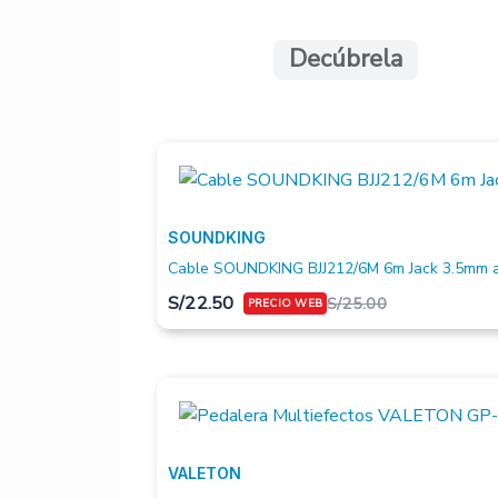
Decúbrela
SOUNDKING
Cable SOUNDKING BJJ212/6M 6m Jack 3.5mm a
S/
22.50
S/
25.00
VALETON