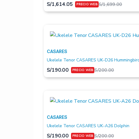
S/
1,614.05
S/
1,699.00
CASARES
Ukelele Tenor CASARES UK-D26 Hummingbir
S/
190.00
S/
200.00
CASARES
Ukelele Tenor CASARES UK-A26 Dolphin
S/
190.00
S/
200.00