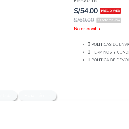
EM-00218
S/
54.00
S/
60.00
No disponible
POLITICAS DE ENVI
TERMINOS Y COND
POLITICA DE DEV
allada
Ficha Técnica