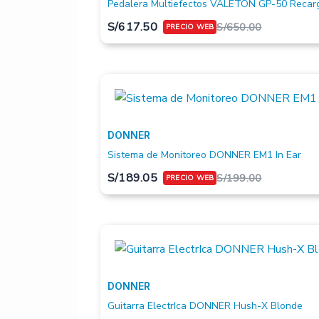
Pedalera Multiefectos VALETON GP-50 Recar
S/
617.50
S/
650.00
DONNER
Sistema de Monitoreo DONNER EM1 In Ear
S/
189.05
S/
199.00
DONNER
Guitarra ElectrIca DONNER Hush-X Blonde