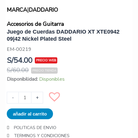
|
MARCA
DADDARIO
Accesorios de Guitarra
Juego de Cuerdas DADDARIO XT XTE0942
09|42 Nickel Plated Steel
EM-00219
S/
54.00
S/
60.00
Juego
Disponibilidad:
Disponibles
de
Cuerdas
-
+
DADDARIO
XT
añadir al carrito
XTE0942
09|42
POLITICAS DE ENVIO
Nickel
TERMINOS Y CONDICIONES