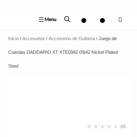
Ir
al
Menu
contenido
Inicio
/
Accesorios
/
Accesorios de Guitarra
/ Juego de
Cuerdas DADDARIO XT XTE0942 09|42 Nickel Plated
Steel
(0)