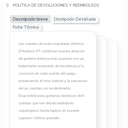
Plated
POLITICA DE DEVOLUCIONES Y REEMBOLSOS
Steel
Descripción breve
Decripción Detallada
cantidad
Ficha Técnica
Las cuerdas de acero niquelado eléctrico
D’Addario XT combinan nuestra aleación
El Juego de Cuerdas DADDARIO
de guitarra eléctrica más popular con un
XT XTE0942 09|42 Nickel
tratamiento avanzado de resistencia a la
Plated Steel es una excelente
corrosión en cada cuerda del juego,
opción para guitarristas que
preservando el tono natural y la sensación
buscan un sonido brillante y
de las cuerdas sin recubrimiento.
equilibrado. Fabricadas con
Disponible para guitarras eléctricas de 6
materiales de alta calidad, estas
cuerdas que van desde medidores
cuerdas ofrecen un tono cálido y
superligeros hasta ligeros en la parte
una afinación precisa.
superior / inferior pesada.
Calibre 09-42: Combina facilidad