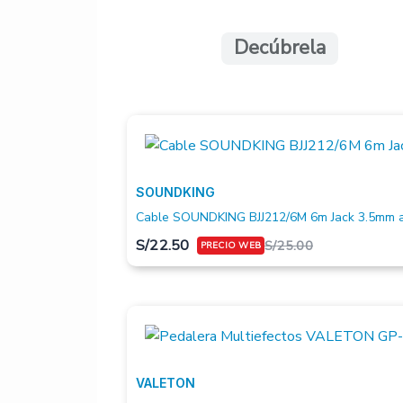
Decúbrela
SOUNDKING
Cable SOUNDKING BJJ212/6M 6m Jack 3.5mm a
S/
22.50
S/
25.00
VALETON