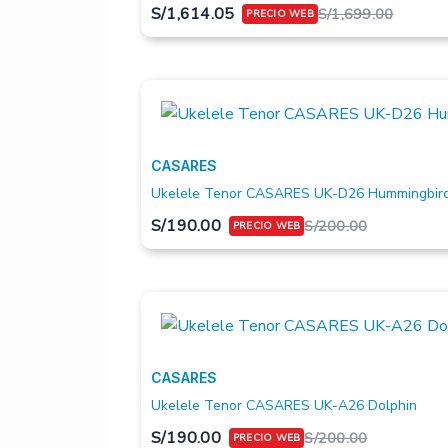
S/
1,614.05
S/
1,699.00
CASARES
Ukelele Tenor CASARES UK-D26 Hummingbir
S/
190.00
S/
200.00
CASARES
Ukelele Tenor CASARES UK-A26 Dolphin
S/
190.00
S/
200.00