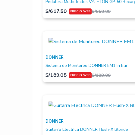
Pedalera Multiefectos VALETON GP-50 Recar
S/
617.50
S/
650.00
DONNER
Sistema de Monitoreo DONNER EM1 In Ear
S/
189.05
S/
199.00
DONNER
Guitarra ElectrIca DONNER Hush-X Blonde