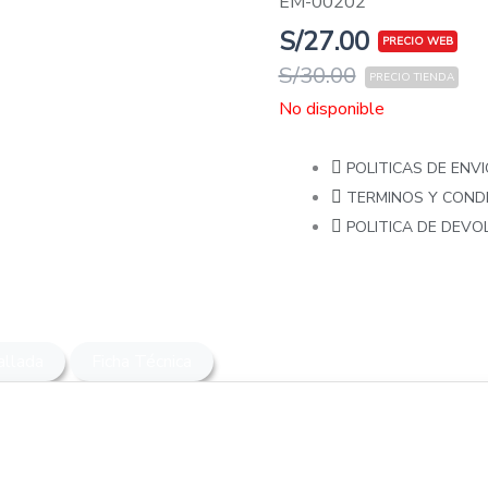
EM-00202
S/
27.00
S/
30.00
No disponible
POLITICAS DE ENVI
TERMINOS Y COND
POLITICA DE DEV
allada
Ficha Técnica