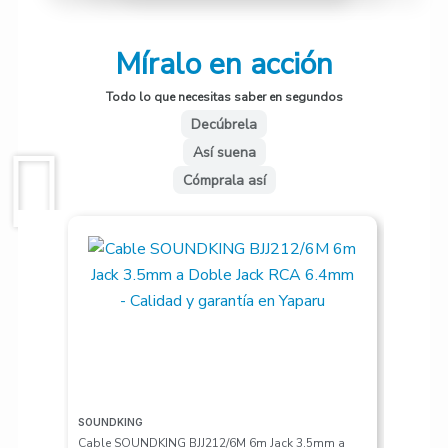
• Material de alta calidad: Ofrece
Míralo en acción
un tono brillante y duradero.
Todo lo que necesitas saber en segundos
• Afinación precisa: Garantiza un
Decúbrela
sonido consistente en cada nota.
Así suena
Cómprala así
• Compatibilidad universal:
Adecuadas para ukeleles tenor de
todo tipo.
Con las Cuerdas DADDARIO
EJ87T, disfrutarás de un sonido
excepcional y una experiencia de
interpretación inolvidable.
SOUNDKING
VALETON
Cable SOUNDKING BJJ212/6M 6m Jack 3.5mm a
Pedalera