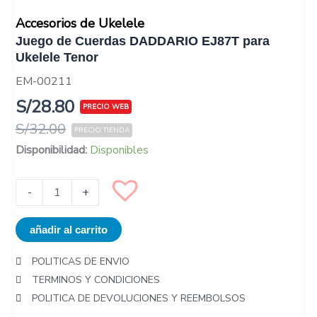
Accesorios de Ukelele
Juego de Cuerdas DADDARIO EJ87T para
Ukelele Tenor
EM-00211
S/
28.80
S/
32.00
Juego
Disponibilidad:
Disponibles
de
Cuerdas
-
+
DADDARIO
EJ87T
añadir al carrito
para
Ukelele
POLITICAS DE ENVIO
Tenor
TERMINOS Y CONDICIONES
cantidad
POLITICA DE DEVOLUCIONES Y REEMBOLSOS