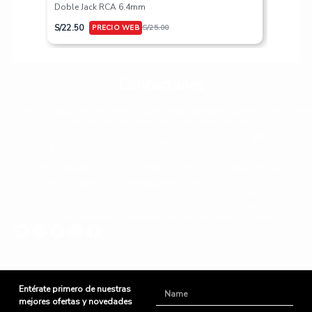
Doble Jack RCA 6.4mm
S/
617.50
S/
22.50
S/
25.00
Contáctanos
Estamos listos para ayudarte. Encuentra repspuestas rápidas o comunícate
con nosotor de forma fácil y sin complicaiones.
Lunes a Sabado
+51 966 725 585
Urb. Mariscal Gamarra 3-
D
10:00am - 8:00pm
admin@yaparu.com
Calle Bellavista B-9
Cusco - Perú
Conoce nuestras novedades en nuestras redes sociales
Entérate primero de nuestras
Name
mejores ofertas y novedades