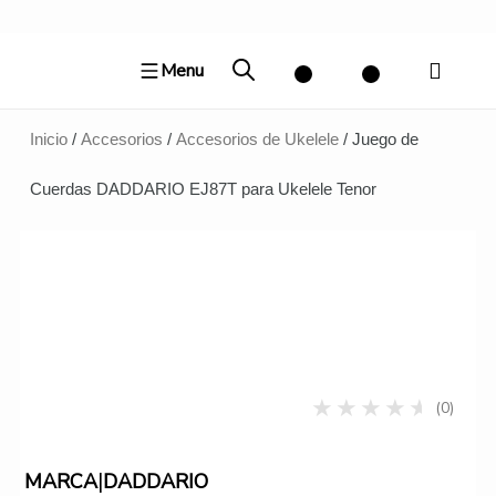
Ir
al
Menu
contenido
Inicio
/
Accesorios
/
Accesorios de Ukelele
/ Juego de
Cuerdas DADDARIO EJ87T para Ukelele Tenor
(0)
|
MARCA
DADDARIO