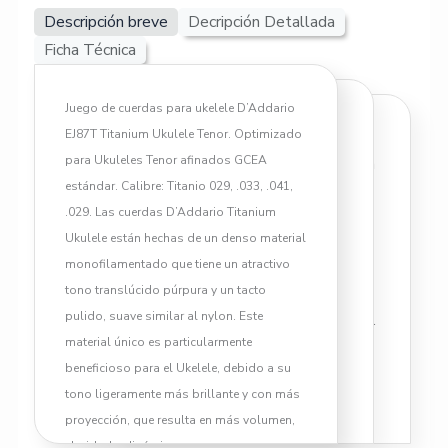
Descripción breve
Decripción Detallada
Ficha Técnica
Juego de cuerdas para ukelele D’Addario
EJ87T Titanium Ukulele Tenor. Optimizado
El Juego de Cuerdas DADDARIO
para Ukuleles Tenor afinados GCEA
EJ87T para Ukelele Tenor es una
estándar. Calibre: Titanio 029, .033, .041,
excelente opción para músicos
.029. Las cuerdas D’Addario Titanium
que buscan un sonido brillante y
Ukulele están hechas de un denso material
equilibrado en su ukelele.
monofilamentado que tiene un atractivo
Fabricadas con materiales de alta
tono translúcido púrpura y un tacto
calidad, estas cuerdas ofrecen un
pulido, suave similar al nylon. Este
tono cálido y una afinación precisa.
material único es particularmente
beneficioso para el Ukelele, debido a su
• Calibre específico para ukelele
tono ligeramente más brillante y con más
tenor: Proporciona un sonido
proyección, que resulta en más volumen,
equilibrado y resonante.
claridad y dinámica.