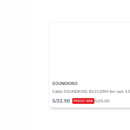
y la com
SOUNDKING
Cable SOUNDKING BJJ212/6M 6m Jack 3.
S/
22.50
S/
25.00