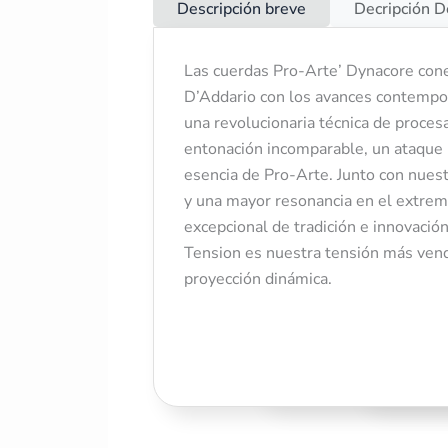
Descripción breve
Decripción D
Las cuerdas Pro-Arte’ Dynacore conect
D’Addario con los avances contempor
El Juego
una revolucionaria técnica de proces
niveles d
entonación incomparable, un ataque 
un tono b
esencia de Pro-Arte. Junto con nuestr
y una mayor resonancia en el extrem
• Calibre
excepcional de tradición e innovaci
Tension es nuestra tensión más vendi
• Materia
proyección dinámica.
• Afinaci
• Compati
Ya sea q