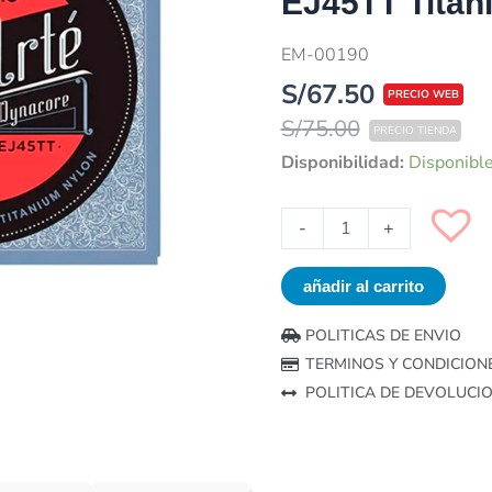
EJ45TT Titan
EM-00190
S/
67.50
S/
75.00
Juego
Disponibilidad:
Disponibl
de
Cuerdas
-
+
DADDARIO
EJ45TT
añadir al carrito
Titanium
cantidad
POLITICAS DE ENVIO
TERMINOS Y CONDICION
POLITICA DE DEVOLUCI