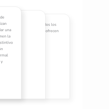
 de
izan
entre guitarristas de todos los
dar una
alta calidad, estas cuerdas ofrecen
nen la
stintivo
ón
radero.
ormal
 y
rras clásicas.
ARIO EJ45TT te brindará el control