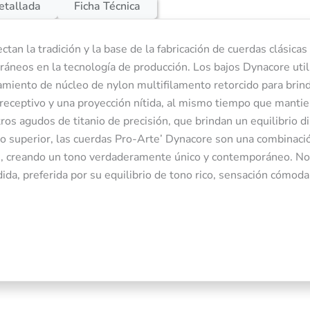
etallada
Ficha Técnica
an la tradición y la base de la fabricación de cuerdas clásicas
áneos en la tecnología de producción. Los bajos Dynacore util
 de Cuerdas DADDARIO EJ45TT Titanium es una opción popular 
amiento de núcleo de nylon multifilamento retorcido para brin
ebido a su calidad y durabilidad. Fabricadas con materiales de 
receptivo y una proyección nítida, al mismo tiempo que mantie
rillante y una afinación precisa en cada nota.
os agudos de titanio de precisión, que brindan un equilibrio di
o superior, las cuerdas Pro-Arte’ Dynacore son una combinaci
 45: Ideal para guitarristas que buscan un sonido potente y du
ón, creando un tono verdaderamente único y contemporáneo. N
da, preferida por su equilibrio de tono rico, sensación cómoda
l de alta calidad: Proporciona un tono brillante y duradero.
ón precisa: Garantiza un sonido consistente en cada nota.
bilidad universal: Adecuadas para una amplia variedad de guita
ue estés tocando rock, blues o jazz, el Juego de Cuerdas DADD