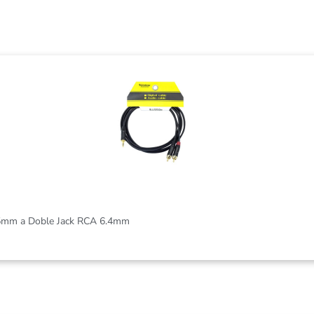
odidad que necesitas para expresar tu música al máximo.
5mm a Doble Jack RCA 6.4mm