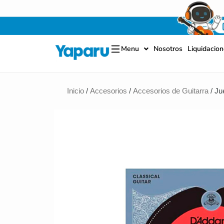
Ir
al
contenido
Menu
Nosotros
Liquidacio
Inicio
/
Accesorios
/
Accesorios de Guitarra
/ J