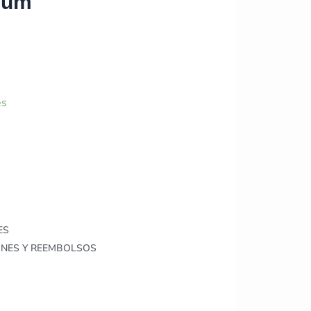
ium
es
ES
ONES Y REEMBOLSOS