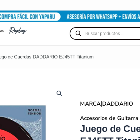
Búsqueda
nes
de
productos
uego de Cuerdas DADDARIO EJ45TT Titanium
|
MARCA
DADDARIO
Accesorios de Guitarra
Juego de Cu