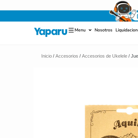
Ir
al
contenido
Menu
Nosotros
Liquidacio
Inicio
/
Accesorios
/
Accesorios de Ukelele
/ Ju