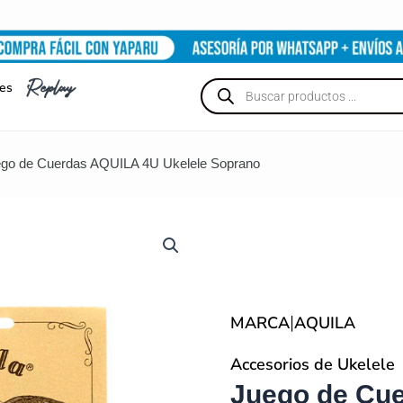
Búsqueda
nes
de
productos
ego de Cuerdas AQUILA 4U Ukelele Soprano
|
MARCA
AQUILA
Accesorios de Ukelele
Juego de Cu