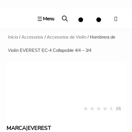
Ir
al
Menu
contenido
Inicio
/
Accesorios
/
Accesorios de Violín
/ Hombrera de
Violín EVEREST EC-4 Collapsible 4/4 – 3/4
(0)
|
MARCA
EVEREST