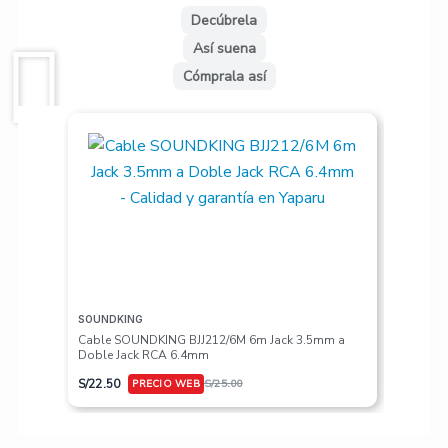
Decúbrela
Así suena
Cómprala así
SOUNDKING
VALETON
Cable SOUNDKING BJJ212/6M 6m Jack 3.5mm a
Pedalera
Doble Jack RCA 6.4mm
S/
617.50
S/
22.50
S/
25.00