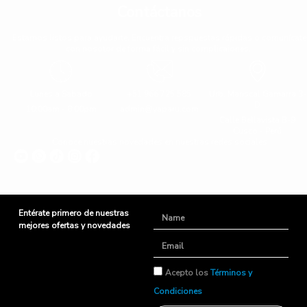
Contáctanos
Estamos listos para ayudarte. Encuentra repspuestas rápidas o comunícate
con nosotor de forma fácil y sin complicaiones.
Lunes a Sabado
+51 966 725 585
Urb. Mariscal Gamarra 3-
D
10:00am - 8:00pm
admin@yaparu.com
Calle Bellavista B-9
Cusco - Perú
Conoce nuestras novedades en nuestras redes sociales
Entérate primero de nuestras
Name
mejores ofertas y novedades
Email
TyC
Acepto los
Términos y
Condiciones