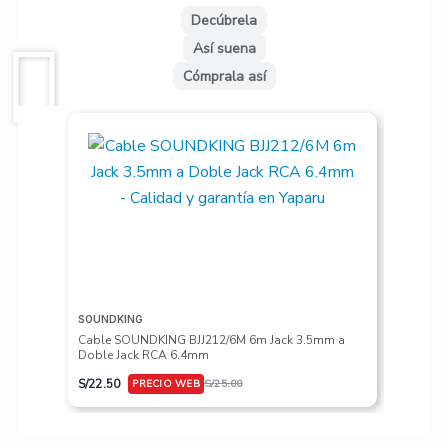
Decúbrela
Así suena
Cómprala así
SOUNDKING
VALETON
Cable SOUNDKING BJJ212/6M 6m Jack 3.5mm a
Pedalera
Doble Jack RCA 6.4mm
S/
617.50
S/
22.50
S/
25.00