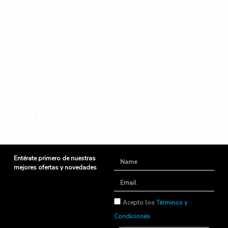
Contáctanos
Estamos listos para ayudarte. Encuentra repspuestas rápidas o comunícate
con nosotor de forma fácil y sin complicaiones.
Lunes a Sabado
+51 966 725 585
Urb. Mariscal Gamarra 3-
D
10:00am - 8:00pm
admin@yaparu.com
Calle Bellavista B-9
Cusco - Perú
Conoce nuestras novedades en nuestras redes sociales
Entérate primero de nuestras
Name
mejores ofertas y novedades
Email
TyC
Acepto los
Términos y
Condiciones