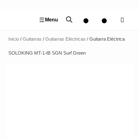
Ir
al
contenido
Menu
Inicio
/
Guitarras
/
Guitarras Eléctricas
/ Guitarra Eléctrica
SOLOKING MT-1-IB SGN Surf Green