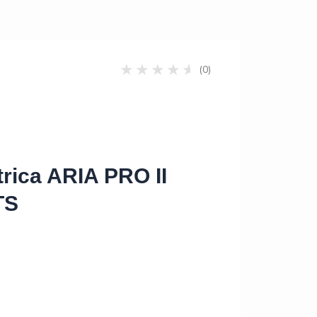
(0)
trica ARIA PRO II
TS