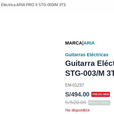
a Eléctrica ARIA PRO II STG-003/M 3TS
|
MARCA
ARIA
Guitarras Eléctricas
Guitarra Eléc
STG-003/M 3
EM-01237
S/
494.00
S/
520.00
No disponible