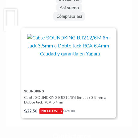
Así suena
Cómprala así
SOUNDKING
VALETON
Cable SOUNDKING BJJ212/6M 6m Jack 3.5mm a
Pedalera
Doble Jack RCA 6.4mm
S/
617.50
S/
22.50
S/
25.00
Contáctanos