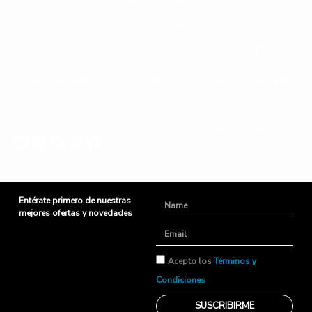
Estamos listos para ayudarte. Encuentra repspuestas rápidas o comunícate
con nosotor de forma fácil y sin complicaiones.
Lunes a Sabado
+51 966 725 585
Urb. Mariscal Gamarra 3-
D
10:00am - 8:00pm
admin@yaparu.com
Calle Bellavista B-9
Cusco - Perú
Conoce nuestras novedades en nuestras redes sociales
Entérate primero de nuestras
Name
mejores ofertas y novedades
Email
TyC
Acepto los
Términos y
Condiciones
SUSCRIBIRME