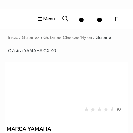
Ir
al
Menu
contenido
Inicio
/
Guitarras
/
Guitarras Clásicas/Nylon
/ Guitarra
Clásica YAMAHA CX-40
(0)
|
MARCA
YAMAHA