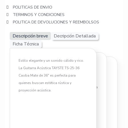
POLITICAS DE ENVIO
TERMINOS Y CONDICIONES
POLITICA DE DEVOLUCIONES Y REEMBOLSOS
Descripción breve
Decripción Detallada
Ficha Técnica
Estilo elegante y un sonido cálido y rico.
Cerramos esta selección de la marca en
La Guitarra Acústica TAYSTE TS-25-36
Tipo de instrumento: Guitarra
YAPARU con una guitarra que impresiona
Caoba Mate de 36″ es perfecta para
Acústica de 6 cuerdas
a primera vista: la Guitarra Acústica
quienes buscan estética rústica y
TAYSTE TS-25-36 Caoba Mate. Con su caja
proyección acústica.
Tamaño: 36 pulgadas
de resonancia fabricada íntegramente en
madera con acabado caoba, esta guitarra
Forma del cuerpo: Mini
de 36 pulgadas resalta por su estética
Dreadnought / Travel Guitar
elegante, oscura y rústica, además de un
carácter tímbrico profundo y envolvente.