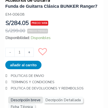
Accesorios de Guitarra
Funda de Guitarra Clásica BUNKER Ranger7
EM-00608
S/
284.05
S/
299.00
Funda
Disponibilidad:
Disponibles
de
Guitarra
-
+
Clásica
BUNKER
añadir al carrito
Ranger7
cantidad
POLITICAS DE ENVIO
TERMINOS Y CONDICIONES
POLITICA DE DEVOLUCIONES Y REEMBOLSOS
Descripción breve
Decripción Detallada
Ficha Técnica