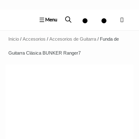
Ir
al
Menu
contenido
Inicio
/
Accesorios
/
Accesorios de Guitarra
/ Funda de
Guitarra Clásica BUNKER Ranger7