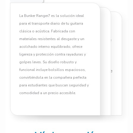
La Bunker Ranger7 es la solución ideal
Funda de Guitarra Clásica
para el transporte diario de tu guitarra
Material Exterior: Poliéster de
BUNKER Ranger7:
clásica o acústica. Fabricada con
alta resistencia.
Funcionalidad y protección
materiales resistentes al desgaste y un
Acolchado: Espuma protectora de
para estudiantes
acolchado interno equilibrado, ofrece
25mm.
En YAPARU sabemos algo fundamental.
ligereza y protección contra rayaduras y
Forro Interior: Nylon suave anti-
La primera funda de un estudiante resulta
golpes leves. Su diseño robusto y
fricción.
crucial para el cuidado de su instrumento.
funcional incluye bolsillos espaciosos,
Cierres: Cremalleras reforzadas de
Por esta razón, diseñamos la
funda de
convirtiéndola en la compañera perfecta
doble sentido.
guitarra clásica BUNKER Ranger7
para estudiantes que buscan seguridad y
Asas: Asa lateral acolchada de
pensando en la funcionalidad diaria. Esta
comodidad a un precio accesible.
fácil agarre.
funda protege las maderas delicadas de
Correas: Dos correas traseras
tu guitarra contra los cambios de
ajustables para mochila.
temperatura y la humedad ambiental. Su
Bolsillos: Gran bolsillo frontal
tejido sintético exterior de alta densidad
para accesorios y partituras.
repele el agua y resiste el desgaste
Compatibilidad: Guitarra Clásica /