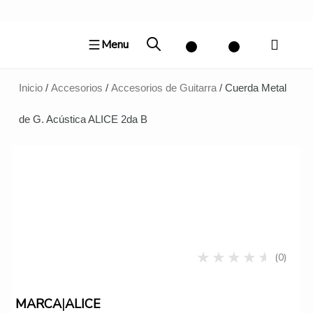
Ir
al
Menu
contenido
Inicio
/
Accesorios
/
Accesorios de Guitarra
/ Cuerda Metal
de G. Acústica ALICE 2da B
(0)
|
MARCA
ALICE