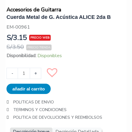
Accesorios de Guitarra
Cuerda Metal de G. Acústica ALICE 2da B
EM-00961
S/
3.15
S/
3.50
Cuerda
Disponibilidad:
Disponibles
Metal
de
-
+
G.
Acústica
añadir al carrito
ALICE
2da
POLITICAS DE ENVIO
B
TERMINOS Y CONDICIONES
cantidad
POLITICA DE DEVOLUCIONES Y REEMBOLSOS
Descripción breve
Decripción Detallada