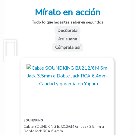
afinación de la guitarra, cromático,
bajo, violín, ukelele y instrumento
Míralo en acción
de viento.
Todo lo que necesitas saber en segundos
• Ajuste Indicador Precisión:
Decúbrela
• Baja: El indicador apunta a la
Así suena
izquierda, muestra la naranja;
Cómprala así
• Alto: El indicador apunta a la
derecha, muestra la naranja;
• En sintonía: El indicador señala
el medio, mostrando verde.
ESPECIFICACIONES:
• Color: Negro
• Artículos de torneado: guitarra,
bajo, violín, ukelele, instrumento
de viento Cromática
• Gama de sintonía: A0 (27.5 Hz)
SOUNDKING
VALETON
– C8 (4.186,0 Hz)
Cable SOUNDKING BJJ212/6M 6m Jack 3.5mm a
Pedalera
Doble Jack RCA 6.4mm
• Frecuencia A4: 435-440Hz