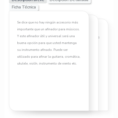
Ficha Técnica
Se dice que no hay ningún accesorio más
importante que un afinador para músicos.
CARACTERISTICAS
Y este afinador útil y universal será una
• Pequeño y aspecto exquisito, es
buena opción para que usted mantenga
conveniente llevar.
su instrumento afinado. Puede ser
• Súper luz de fondo brillante,
utilizado para afinar la guitarra, cromática,
pantalla LCD, que puede
ukulele, violín, instrumento de viento etc.
proporcionar una excelente
visibilidad.
• 360 grados clip giratorio, se
puede ajustar en el ángulo
adecuado, sencillo y práctico.
• Con un clip, es fácil de arreglar
en el instrumento.
• Puede ser utilizado para la