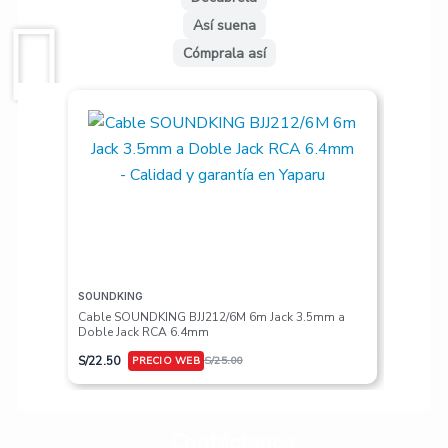
Así suena
Cómprala así
SOUNDKING
VALETON
Cable SOUNDKING BJJ212/6M 6m Jack 3.5mm a
Pedalera
Doble Jack RCA 6.4mm
S/
617.50
S/
22.50
S/
25.00
Contáctanos