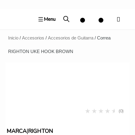
Ir
al
Menu
contenido
Inicio
/
Accesorios
/
Accesorios de Guitarra
/ Correa
RIGHTON UKE HOOK BROWN
(0)
|
MARCA
RIGHTON