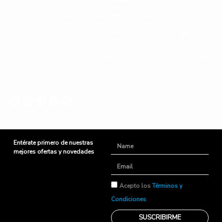
Estamos listos para ayudarte. Encuentra repspuestas rápidas o comunícate
con nosotor de forma fácil y sin complicaiones.
Lunes a Sabado
+51 966 725 585
Urb. Mariscal Gamarra 3-
D
10:00am - 8:00pm
admin@yaparu.com
Calle Bellavista B-9
Cusco - Perú
Conoce nuestras novedades en nuestras redes sociales
Entérate primero de nuestras
Name
mejores ofertas y novedades
Email
TyC
Acepto los
Términos y
Condiciones
SUSCRIBIRME