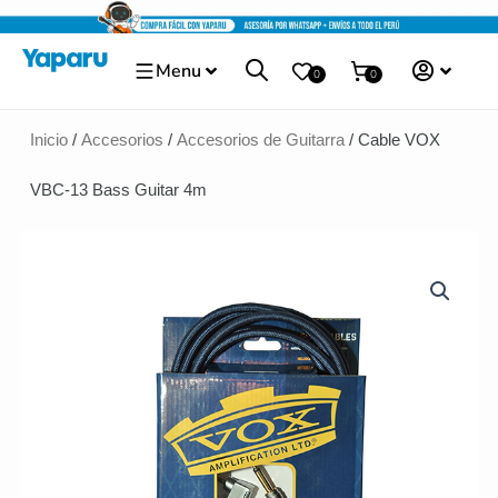
Ir
al
Menu
contenido
0
0
Inicio
/
Accesorios
/
Accesorios de Guitarra
/ Cable VOX
VBC-13 Bass Guitar 4m