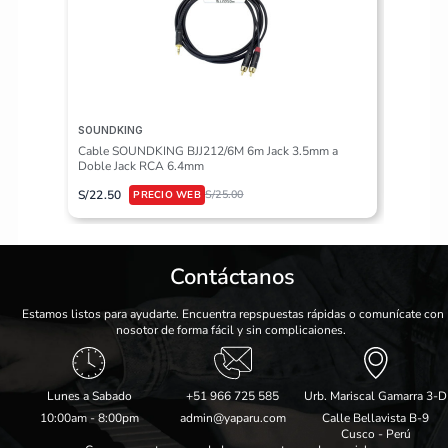
SOUNDKING
VALETON
Cable SOUNDKING BJJ212/6M 6m Jack 3.5mm a
Pedalera
Doble Jack RCA 6.4mm
S/
617.50
S/
22.50
S/
25.00
Contáctanos
Estamos listos para ayudarte. Encuentra repspuestas rápidas o comunícate con
nosotor de forma fácil y sin complicaiones.
Lunes a Sabado
+51 966 725 585
Urb. Mariscal Gamarra 3-D
10:00am - 8:00pm
admin@yaparu.com
Calle Bellavista B-9
Cusco - Perú