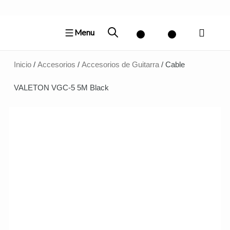
Ir
al
Menu
contenido
Inicio
/
Accesorios
/
Accesorios de Guitarra
/ Cable
VALETON VGC-5 5M Black