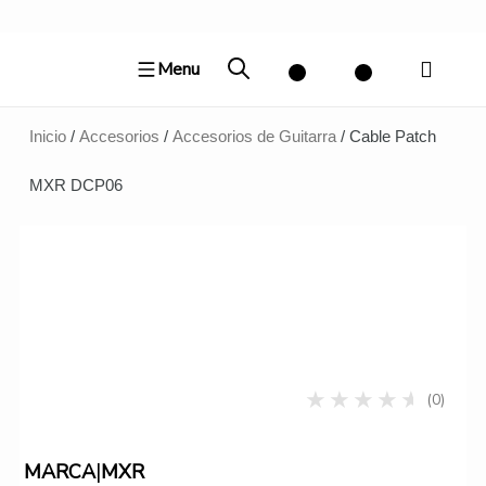
Ir
al
Menu
contenido
Inicio
/
Accesorios
/
Accesorios de Guitarra
/ Cable Patch
MXR DCP06
(0)
|
MARCA
MXR