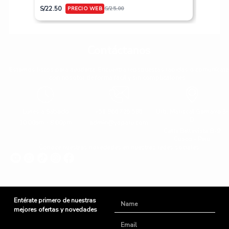
S/
617.50
S/
22.50
S/
25.00
Contáctanos
Estamos listos para ayudarte. Encuentra repspuestas rápidas o comunícate
con nosotor de forma fácil y sin complicaiones.
Lunes a Sabado
+51 966 725 585
Urb. Mariscal Gamarra 3-
D
10:00am - 8:00pm
admin@yaparu.com
Calle Bellavista B-9
Cusco - Perú
Conoce nuestras novedades en nuestras redes sociales
Entérate primero de nuestras
Name
mejores ofertas y novedades
Email