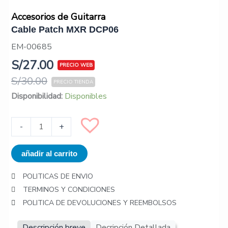
Accesorios de Guitarra
Cable Patch MXR DCP06
EM-00685
S/
27.00
S/
30.00
Cable
Disponibilidad:
Disponibles
Patch
MXR
-
+
DCP06
cantidad
añadir al carrito
POLITICAS DE ENVIO
TERMINOS Y CONDICIONES
POLITICA DE DEVOLUCIONES Y REEMBOLSOS
Descripción breve
Decripción Detallada