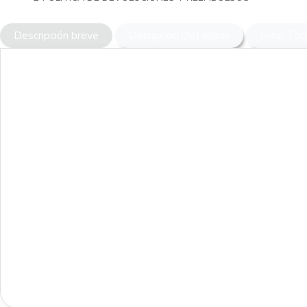
Descripción breve
Decripción Detallada
Ficha Téc