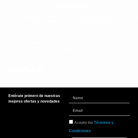
Contáctanos
Estamos listos para ayudarte. Encuentra repspuestas rápidas o comunícate
con nosotor de forma fácil y sin complicaiones.
Lunes a Sabado
+51 966 725 585
Urb. Mariscal Gamarra 3-
D
10:00am - 8:00pm
admin@yaparu.com
Calle Bellavista B-9
Cusco - Perú
Conoce nuestras novedades en nuestras redes sociales
Entérate primero de nuestras
Name
mejores ofertas y novedades
Email
TyC
Acepto los
Términos y
Condiciones