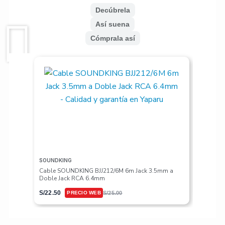
Decúbrela
Así suena
Cómprala así
SOUNDKING
VALETON
Cable SOUNDKING BJJ212/6M 6m Jack 3.5mm a
Pedalera
Doble Jack RCA 6.4mm
S/
617.50
S/
22.50
S/
25.00