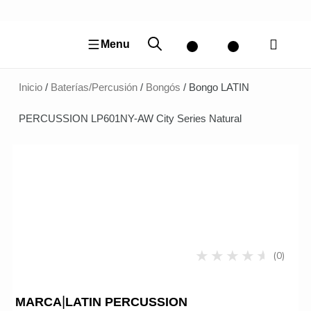
Ir
al
contenido
Menu
Inicio
/
Baterías/Percusión
/
Bongós
/ Bongo LATIN
PERCUSSION LP601NY-AW City Series Natural
(0)
|
MARCA
LATIN PERCUSSION