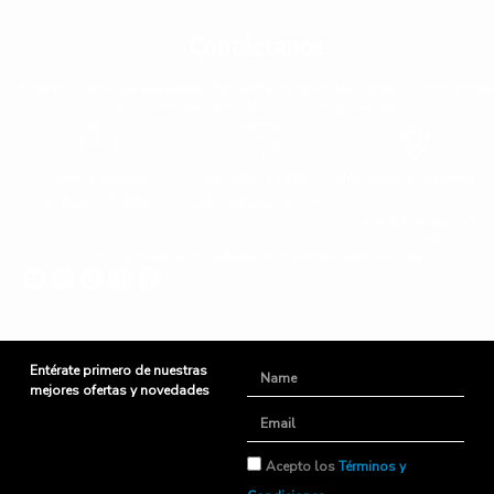
Contáctanos
Estamos listos para ayudarte. Encuentra repspuestas rápidas o comunícate
con nosotor de forma fácil y sin complicaiones.
Lunes a Sabado
+51 966 725 585
Urb. Mariscal Gamarra 3-
D
10:00am - 8:00pm
admin@yaparu.com
Calle Bellavista B-9
Cusco - Perú
Conoce nuestras novedades en nuestras redes sociales
Entérate primero de nuestras
Name
mejores ofertas y novedades
Email
TyC
Acepto los
Términos y