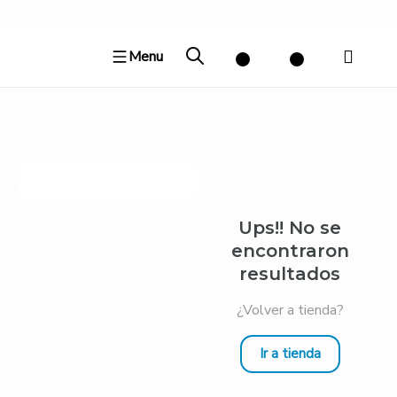
Ir
al
Menu
contenido
Ups!! No se
encontraron
resultados
¿Volver a tienda?
Ir a tienda