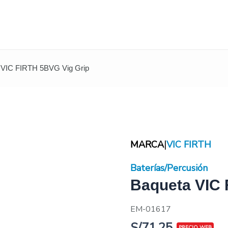
 VIC FIRTH 5BVG Vig Grip
|
MARCA
VIC FIRTH
Baterías/Percusión
Baqueta VIC 
EM-01617
S/
71.25