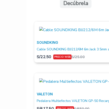
Decúbrela
SOUNDKING
Cable SOUNDKING BJJ212/6M 6m Jack 3.5mm a
S/
22.50
S/
25.00
VALETON
Pedalera Multiefectos VALETON GP-50 Recar
S/
617.50
S/
650.00