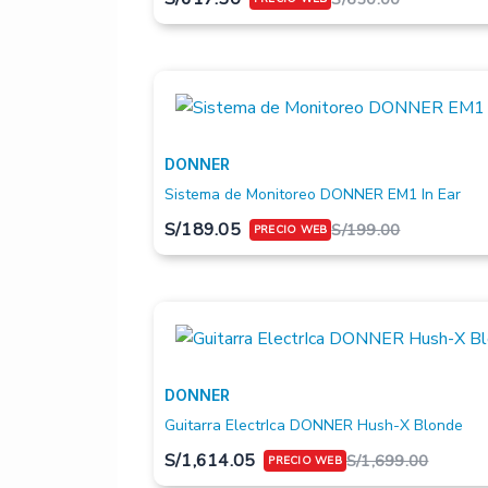
DONNER
Sistema de Monitoreo DONNER EM1 In Ear
S/
189.05
S/
199.00
DONNER
Guitarra ElectrIca DONNER Hush-X Blonde
S/
1,614.05
S/
1,699.00