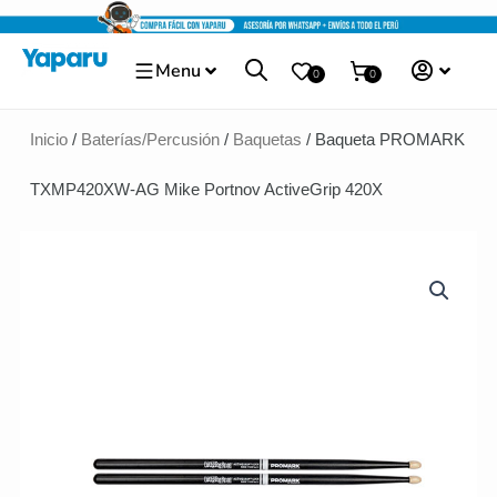
Ir
al
Menu
contenido
0
0
Inicio
/
Baterías/Percusión
/
Baquetas
/ Baqueta PROMARK
TXMP420XW-AG Mike Portnov ActiveGrip 420X