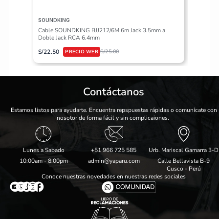
SOUNDKING
VALETON
Cable SOUNDKING BJJ212/6M 6m Jack 3.5mm a
Pedalera
Doble Jack RCA 6.4mm
S/
617.50
S/
22.50
S/
25.00
Contáctanos
Estamos listos para ayudarte. Encuentra repspuestas rápidas o comunícate con
nosotor de forma fácil y sin complicaiones.
Lunes a Sabado
+51 966 725 585
Urb. Mariscal Gamarra 3-D
10:00am - 8:00pm
admin@yaparu.com
Calle Bellavista B-9
Cusco - Perú
Conoce nuestras novedades en nuestras redes sociales