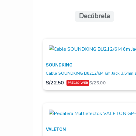
Decúbrela
SOUNDKING
Cable SOUNDKING BJJ212/6M 6m Jack 3.5mm a
S/
22.50
S/
25.00
VALETON