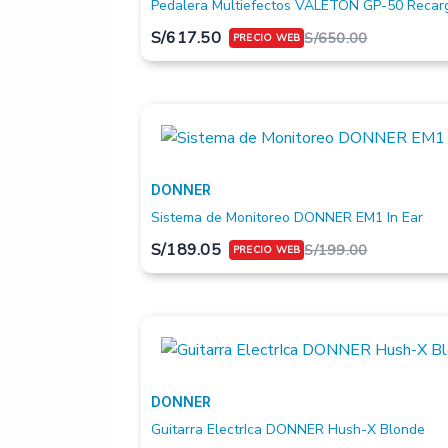
Pedalera Multiefectos VALETON GP-50 Recar
S/
617.50
S/
650.00
DONNER
Sistema de Monitoreo DONNER EM1 In Ear
S/
189.05
S/
199.00
DONNER
Guitarra ElectrIca DONNER Hush-X Blonde