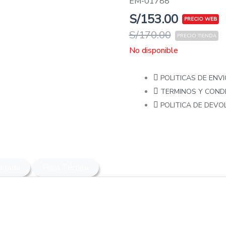
EM-01788
S/
153.00
S/
170.00
No disponible
POLITICAS DE ENVI
TERMINOS Y COND
POLITICA DE DEV
allada
Ficha Técnica