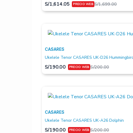
S/
1,614.05
S/
1,699.00
CASARES
Ukelele Tenor CASARES UK-D26 Hummingbir
S/
190.00
S/
200.00
CASARES
Ukelele Tenor CASARES UK-A26 Dolphin
S/
190.00
S/
200.00