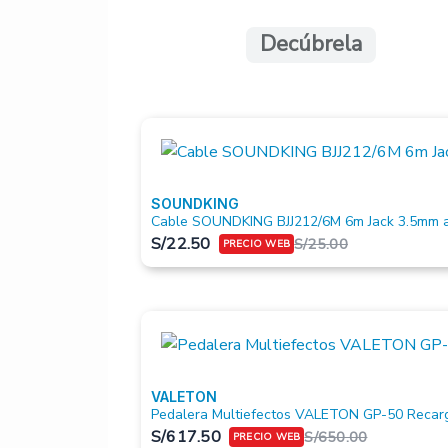
Decúbrela
SOUNDKING
Cable SOUNDKING BJJ212/6M 6m Jack 3.5mm a
S/
22.50
S/
25.00
VALETON
Pedalera Multiefectos VALETON GP-50 Recar
S/
617.50
S/
650.00