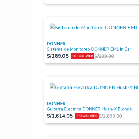
DONNER
Sistema de Monitoreo DONNER EM1 In Ear
S/
189.05
S/
199.00
DONNER
Guitarra ElectrIca DONNER Hush-X Blonde
S/
1,614.05
S/
1,699.00