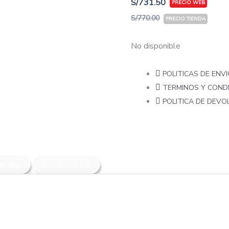
S/
731.50
S/
770.00
No disponible
POLITICAS DE ENVI
TERMINOS Y COND
POLITICA DE DEV
allada
Ficha Técnica