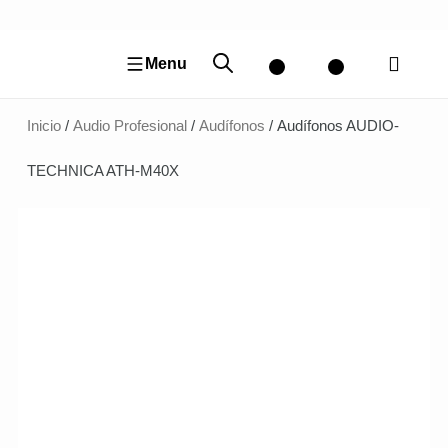
Ir
al
contenido
Menu
Inicio
/
Audio Profesional
/
Audífonos
/ Audífonos AUDIO-
TECHNICA ATH-M40X