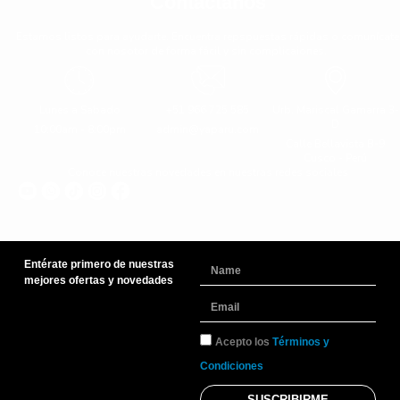
Contáctanos
Estamos listos para ayudarte. Encuentra repspuestas rápidas o comunícate
con nosotor de forma fácil y sin complicaiones.
Lunes a Sabado
+51 966 725 585
Urb. Mariscal Gamarra 3-
D
10:00am - 8:00pm
admin@yaparu.com
Calle Bellavista B-9
Cusco - Perú
Conoce nuestras novedades en nuestras redes sociales
Entérate primero de nuestras
Name
mejores ofertas y novedades
Email
TyC
Acepto los
Términos y
Condiciones
SUSCRIBIRME