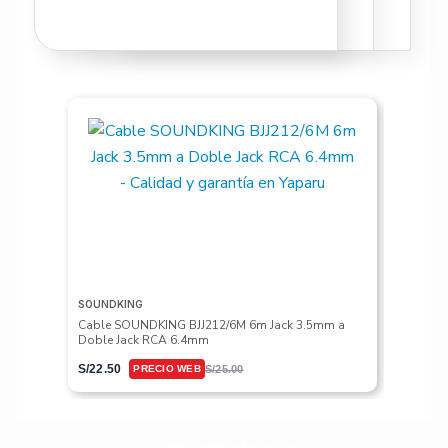
SOUNDKING
VALETON
Cable SOUNDKING BJJ212/6M 6m Jack 3.5mm a
Pedalera
Doble Jack RCA 6.4mm
S/
617.50
S/
22.50
S/
25.00