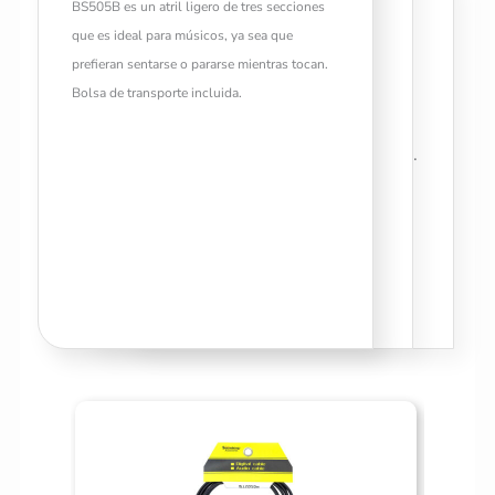
BS505B es un atril ligero de tres secciones
CARACTERISTICAS
que es ideal para músicos, ya sea que
• Para usar sentado o de pie.
prefieran sentarse o pararse mientras tocan.
• Construcción resistente y
Bolsa de transporte incluida.
duradera. Bolsa de transporte
incluida.
• Compacto cuando está doblado.