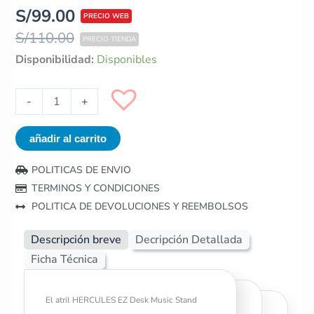
S/
99.00
S/
110.00
Atril
Disponibilidad:
Disponibles
de
Partitura
-
+
HERCULES
BS050B
añadir al carrito
cantidad
POLITICAS DE ENVIO
TERMINOS Y CONDICIONES
POLITICA DE DEVOLUCIONES Y REEMBOLSOS
Descripción breve
Decripción Detallada
Ficha Técnica
El atril HERCULES EZ Desk Music Stand