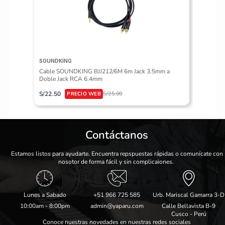
SOUNDKING
VALETON
Cable SOUNDKING BJJ212/6M 6m Jack 3.5mm a
Pedalera
Doble Jack RCA 6.4mm
S/
617.50
S/
22.50
S/
25.00
Contáctanos
Estamos listos para ayudarte. Encuentra repspuestas rápidas o comunícate con
nosotor de forma fácil y sin complicaiones.
Lunes a Sabado
+51 966 725 585
Urb. Mariscal Gamarra 3-D
10:00am - 8:00pm
admin@yaparu.com
Calle Bellavista B-9
Cusco - Perú
Conoce nuestras novedades en nuestras redes sociales