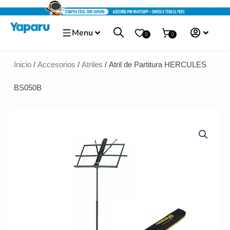
Ir
al
Menu
contenido
0
0
Inicio
/
Accesorios
/
Atriles
/ Atril de Partitura HERCULES
BS050B