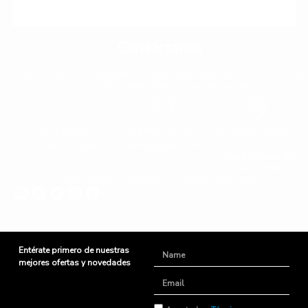
Contáctanos
Estamos listos para ayudarte. Encuentra repspuestas rápidas o comunícate
con nosotor de forma fácil y sin complicaiones.
Lunes a Sabado
+51 966 725 585
Urb. Mariscal Gamarra 3-
D
10:00am - 8:00pm
admin@yaparu.com
Calle Bellavista B-9
Cusco - Perú
Conoce nuestras novedades en nuestras redes sociales
Entérate primero de nuestras
Name
mejores ofertas y novedades
Email