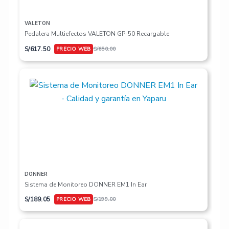
VALETON
Pedalera Multiefectos VALETON GP-50 Recargable
S/
617.50
S/
650.00
DONNER
Sistema de Monitoreo DONNER EM1 In Ear
S/
189.05
S/
199.00