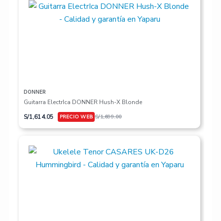
DONNER
Guitarra ElectrIca DONNER Hush-X Blonde
S/
1,614.05
S/
1,699.00