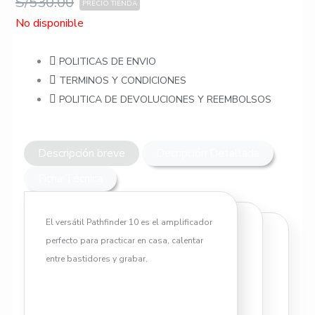
S/
530.00
No disponible
POLITICAS DE ENVIO
TERMINOS Y CONDICIONES
POLITICA DE DEVOLUCIONES Y REEMBOLSOS
Descripción breve
Decripción Detallada
Ficha Técnica
El versátil Pathfinder 10 es el amplificador
perfecto para practicar en casa, calentar
Los controles de ganancia y
entre bastidores y grabar.
volumen se combinan para brindar
el toque correcto. Al presionar el
interruptor Clean/ Overdrive, el