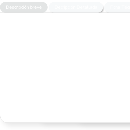
Descripción breve
Decripción Detallada
Ficha Téc