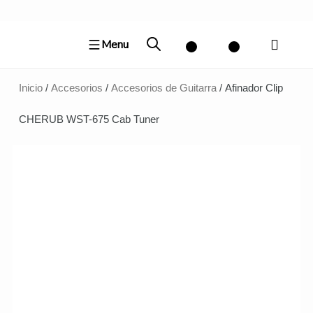
Ir
al
Menu
contenido
Inicio
/
Accesorios
/
Accesorios de Guitarra
/ Afinador Clip
CHERUB WST-675 Cab Tuner