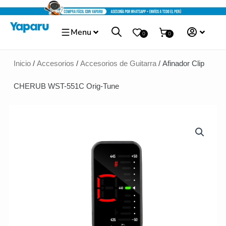
Ir
al
Menu
contenido
0
0
Inicio
/
Accesorios
/
Accesorios de Guitarra
/ Afinador Clip
CHERUB WST-551C Orig-Tune