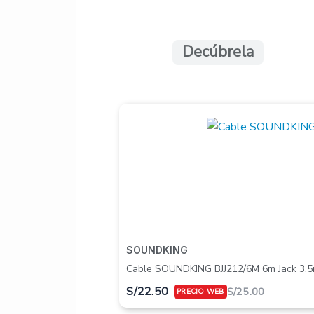
Decúbrela
SOUNDKING
Cable SOUNDKING BJJ212/6M 6m Jack 3.
S/
22.50
S/
25.00