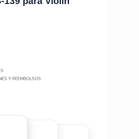
39 para Violín
ES
ONES Y REEMBOLSOS