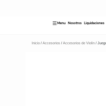
Ir
al
contenido
Menu
Nosotros
Liquidaciones
Inicio
/
Accesorios
/
Accesorios de Violín
/ Jueg