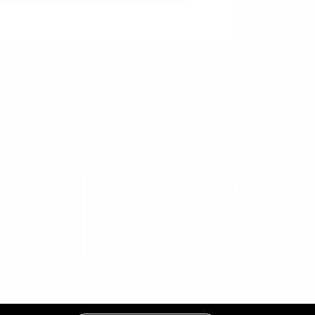
s
con nosotor de forma fácil y sin complicaiones.
Urb. Mariscal Gamarra 3-D
Calle Bellavista B-9
Cusco - Perú
redes sociales