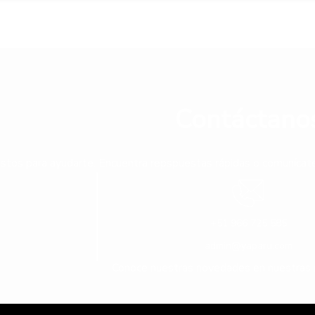
Contáctano
stos para ayudarte. Encuentra repspuestas rápidas o comunícate 
+51 966 725 585
admin@yaparu.com
Conoce nuestras novedades en nuestras 