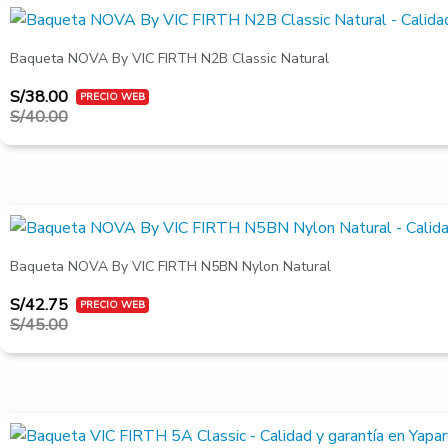
El
El
precio
precio
original
actual
Baqueta NOVA By VIC FIRTH N2B Classic Natural
era:
es:
S/40.00.
S/38.00.
S/
38.00
S/
40.00
El
El
precio
precio
original
actual
Baqueta NOVA By VIC FIRTH N5BN Nylon Natural
era:
es:
S/45.00.
S/42.75.
S/
42.75
S/
45.00
El
El
precio
precio