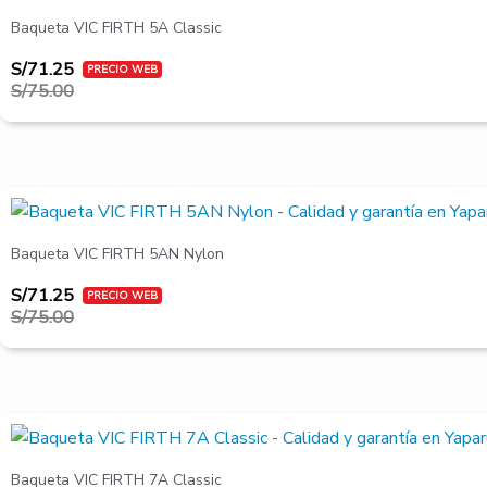
original
actual
Baqueta VIC FIRTH 5A Classic
era:
es:
S/75.00.
S/71.25.
S/
71.25
S/
75.00
El
El
precio
precio
original
actual
Baqueta VIC FIRTH 5AN Nylon
era:
es:
S/75.00.
S/71.25.
S/
71.25
S/
75.00
El
El
precio
precio
original
actual
Baqueta VIC FIRTH 7A Classic