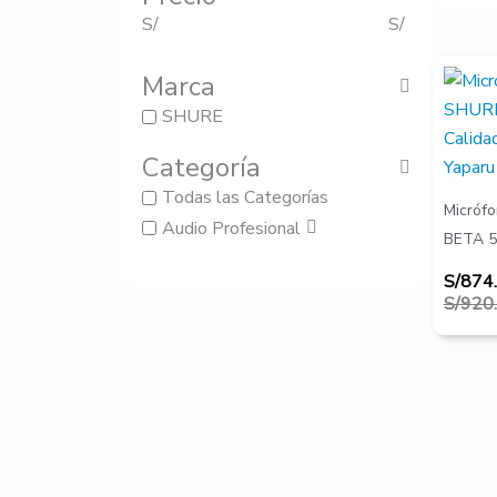
S/
S/
El
El
Marca
precio
precio
origina
actual
SHURE
era:
es:
S/920.
S/874.
Categoría
Todas las Categorías
Micróf
Audio Profesional
BETA 
S/
874
S/
920