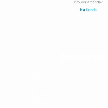
¿Volver a tienda?
Ir a tienda
Contáctano
stos para ayudarte. Encuentra repspuestas rápidas o comunícate 
+51 966 725 585
admin@yaparu.com