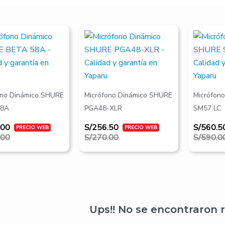
El
El
El
El
precio
precio
precio
precio
l
original
actual
original
actual
era:
es:
era:
es:
00.
00.
S/270.00.
S/256.50.
S/590.00
S/560.50
ono Dinámico SHURE
Micrófono Dinámico SHURE
Micrófon
58A
PGA48-XLR
SM57 LC
.00
S/
256.50
S/
560.5
.00
S/
270.00
S/
590.0
Ups!! No se encontraron 