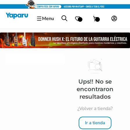
Ir
al
Menu
contenido
Ups!! No se
encontraron
resultados
¿Volver a tienda?
Ir a tienda