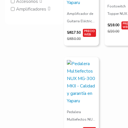
Accesorios
Footswitch
Amplificadores
Amplificador de
Topper NUX
Guitarra Eléctrica
NST-1
S/
18.00
NUX Mighty 20
S/
20.00
S/
617.50
MKII
S/
650.00
El
El
precio
precio
original
actual
era:
es:
S/550.00.
S/522.50.
Pedalera
Multiefectos NUX
MG-300 MKII