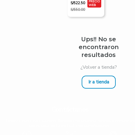
S/
522.50
S/
550.00
Ups!! No se
encontraron
resultados
¿Volver a tienda?
Ir a tienda
Contáctanos
Estamos listos para ayudarte. Encuentra repspuestas rápidas o comunícate
con nosotor de forma fácil y sin complicaiones.