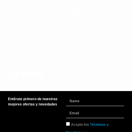
Contáctanos
Estamos listos para ayudarte. Encuentra repspuestas rápidas o comunícate
con nosotor de forma fácil y sin complicaiones.
Lunes a Sabado
+51 966 725 585
Urb. Mariscal Gamarra 3-
D
10:00am - 8:00pm
admin@yaparu.com
Calle Bellavista B-9
Cusco - Perú
Conoce nuestras novedades en nuestras redes sociales
Entérate primero de nuestras
Name
mejores ofertas y novedades
Email
TyC
Acepto los
Términos y