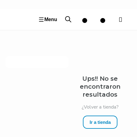
Ir
al
contenido
Menu
Ups!! No se
encontraron
resultados
¿Volver a tienda?
Ir a tienda