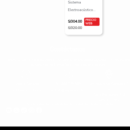
Sistema
Electroacústico
KNA VV-3
S/
304.00
Violín/Viola
S/
320.00
Contáctanos
Estamos listos para ayudarte. Encuentra repspuestas rápidas o comunícate
con nosotor de forma fácil y sin complicaiones.
Lunes a Sabado
+51 966 725 585
Urb. Mariscal Gamarra 3-
D
10:00am - 8:00pm
admin@yaparu.com
Calle Bellavista B-9
Cusco - Perú
Conoce nuestras novedades en nuestras redes sociales