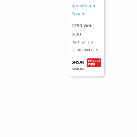
GEBR-VAN-
GENT
Par Clavijero
GEBR VAN GENT
29.01.G/P
S/
45.00
Holandés
S/
50.00
Contáctanos
Estamos listos para ayudarte. Encuentra repspuestas rápidas o comunícate
con nosotor de forma fácil y sin complicaiones.