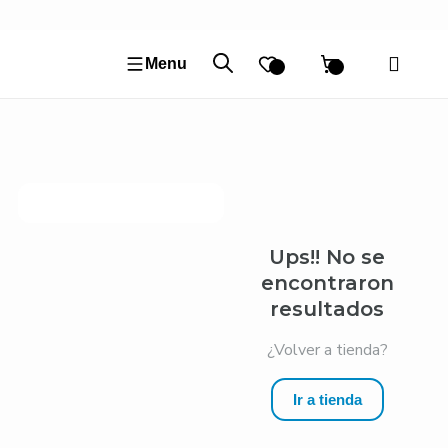
Ir
al
contenido
Menu
Ups!! No se
encontraron
resultados
¿Volver a tienda?
Ir a tienda