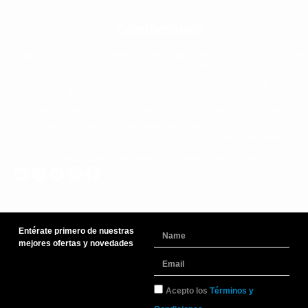
Contáctanos
Estamos listos para ayudarte. Encuentra repspuestas rápidas o comunícate
con nosotor de forma fácil y sin complicaiones.
Lunes a Sabado
+51 966 725 585
Urb. Mariscal Gamarra 3-
D
10:00am - 8:00pm
admin@yaparu.com
Calle Bellavista B-9
Cusco - Perú
Conoce nuestras novedades en nuestras redes sociales
Entérate primero de nuestras
Name
mejores ofertas y novedades
Email
TyC
Acepto los
Términos y