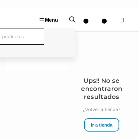
Ir
al
contenido
Menu
da
os
Ups!! No se
encontraron
resultados
¿Volver a tienda?
Ir a tienda