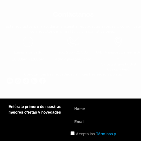
Contáctanos
Estamos listos para ayudarte. Encuentra repspuestas rápidas o comunícate
con nosotor de forma fácil y sin complicaiones.
Lunes a Sabado
+51 966 725 585
Urb. Mariscal Gamarra 3-
D
10:00am - 8:00pm
admin@yaparu.com
Calle Bellavista B-9
Cusco - Perú
Conoce nuestras novedades en nuestras redes sociales
Entérate primero de nuestras
Name
mejores ofertas y novedades
Email
TyC
Acepto los
Términos y