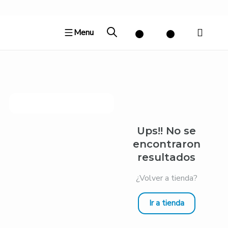
Ir
al
Menu
contenido
Ups!! No se
encontraron
resultados
¿Volver a tienda?
Ir a tienda