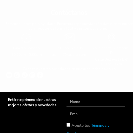
Contáctanos
Estamos listos para ayudarte. Encuentra repspuestas rápidas o comunícate
con nosotor de forma fácil y sin complicaiones.
Lunes a Sabado
+51 966 725 585
Urb. Mariscal Gamarra 3-
D
10:00am - 8:00pm
admin@yaparu.com
Calle Bellavista B-9
Cusco - Perú
Conoce nuestras novedades en nuestras redes sociales
Entérate primero de nuestras
Name
mejores ofertas y novedades
Email
TyC
Acepto los
Términos y