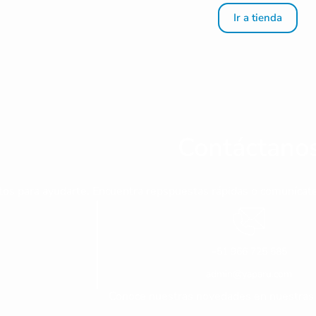
Ir a tienda
Contáctano
tos para ayudarte. Encuentra repspuestas rápidas o comunícate
+51 966 725 585
admin@yaparu.com
Conoce nuestras novedades en nuestras 