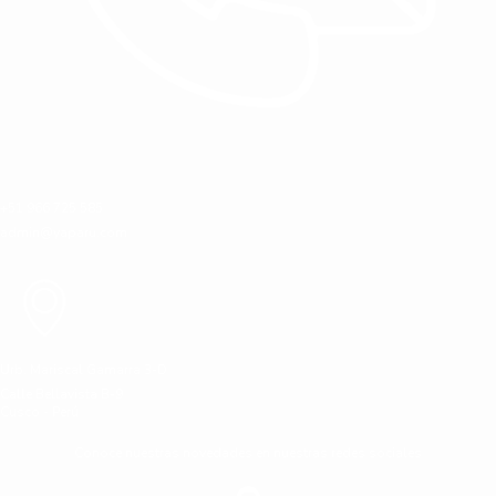
+51 966 725 585
admin@yaparu.com
Urb. Mariscal Gamarra 3-D
Calle Bellavista B-9
Cusco - Perú
Conoce nuestras novedades en nuestras redes sociales