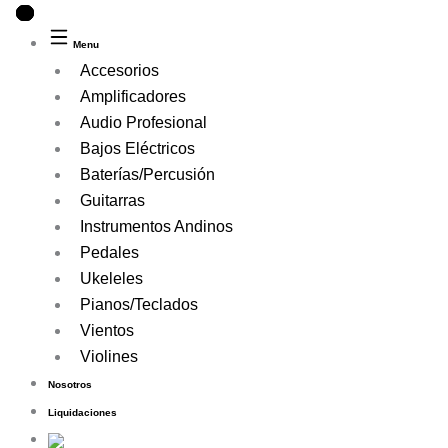
Ir
Búsqueda
Búsqueda
al
de
de
Menu
contenido
productos
productos
Accesorios
Amplificadores
Audio Profesional
Bajos Eléctricos
Baterías/Percusión
Guitarras
Instrumentos Andinos
Pedales
Ukeleles
Pianos/Teclados
Vientos
Violines
Nosotros
Liquidaciones