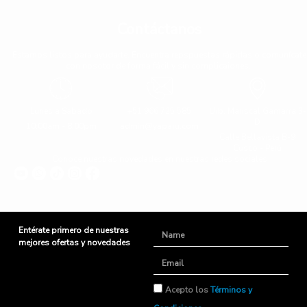
Contáctanos
Estamos listos para ayudarte. Encuentra repspuestas rápidas o comunícate
con nosotor de forma fácil y sin complicaiones.
Lunes a Sabado
+51 966 725 585
Urb. Mariscal Gamarra 3-
D
10:00am - 8:00pm
admin@yaparu.com
Calle Bellavista B-9
Cusco - Perú
Conoce nuestras novedades en nuestras redes sociales
Entérate primero de nuestras
Name
mejores ofertas y novedades
Email
TyC
Acepto los
Términos y