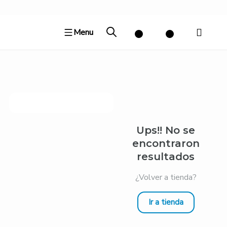
Ir
al
Menu
contenido
Ups!! No se
encontraron
resultados
¿Volver a tienda?
Ir a tienda