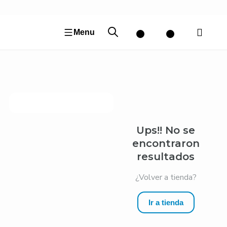
Ir
al
contenido
Menu
Ups!! No se
encontraron
resultados
¿Volver a tienda?
Ir a tienda