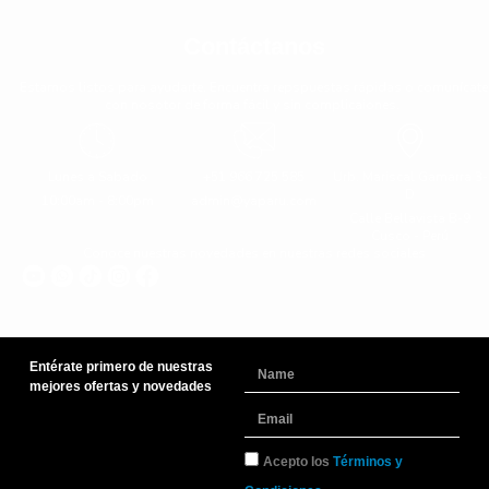
Contáctanos
Estamos listos para ayudarte. Encuentra repspuestas rápidas o comunícate
con nosotor de forma fácil y sin complicaiones.
Lunes a Sabado
+51 966 725 585
Urb. Mariscal Gamarra 3-
D
10:00am - 8:00pm
admin@yaparu.com
Calle Bellavista B-9
Cusco - Perú
Conoce nuestras novedades en nuestras redes sociales
Entérate primero de nuestras
Name
mejores ofertas y novedades
Email
TyC
Acepto los
Términos y