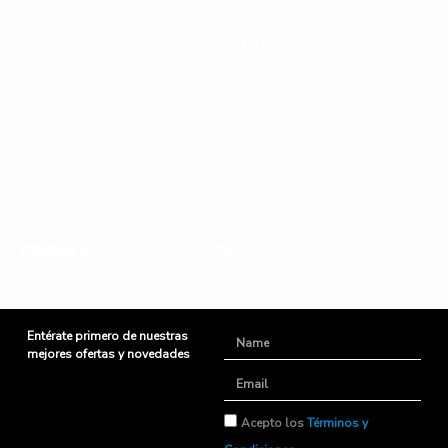
Contáctanos
Estamos listos para ayudarte. Encuentra repspuestas rápidas o comunícate
con nosotor de forma fácil y sin complicaiones.
Lunes a Sabado
+51 966 725 585
Urb. Mariscal Gamarra 3-
D
10:00am - 8:00pm
admin@yaparu.com
Calle Bellavista B-9
Cusco - Perú
Conoce nuestras novedades en nuestras redes sociales
Entérate primero de nuestras
Name
mejores ofertas y novedades
Email
TyC
Acepto los
Términos y