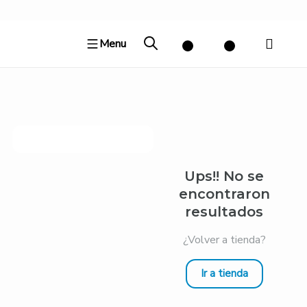
Ir
al
Menu
contenido
Ups!! No se
encontraron
resultados
¿Volver a tienda?
Ir a tienda