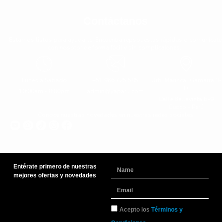
Contáctanos
Estamos listos para ayudarte. Encuentra repspuestas rápidas o comunícate
con nosotor de forma fácil y sin complicaiones.
Lunes a Sabado
+51 966 725 585
Urb. Mariscal Gamarra 3-
D
10:00am - 8:00pm
admin@yaparu.com
Calle Bellavista B-9
Cusco - Perú
Conoce nuestras novedades en nuestras redes sociales
Entérate primero de nuestras
Name
mejores ofertas y novedades
Email
TyC
Acepto los
Términos y