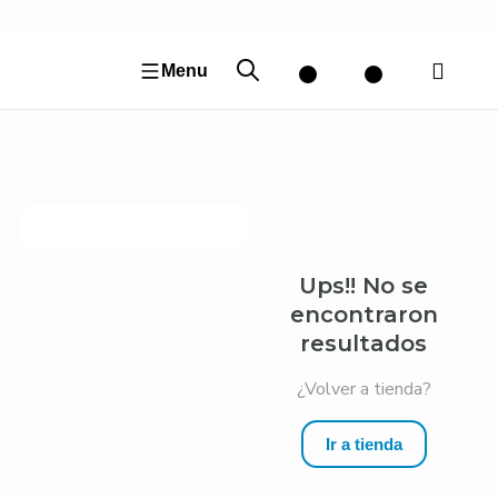
Ir
al
contenido
Menu
Ups!! No se
encontraron
resultados
¿Volver a tienda?
Ir a tienda