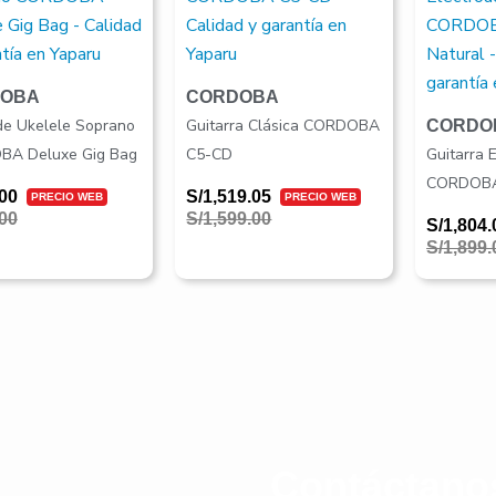
era:
es:
era:
es:
00.
00.
S/1,599.00.
S/1,519.05.
S/1,899.
S/1,804.
OBA
CORDOBA
de Ukelele Soprano
Guitarra Clásica CORDOBA
CORDO
A Deluxe Gig Bag
C5-CD
Guitarra 
CORDOBA
00
S/
1,519.05
00
S/
1,599.00
S/
1,804.
S/
1,899.
Contáctano