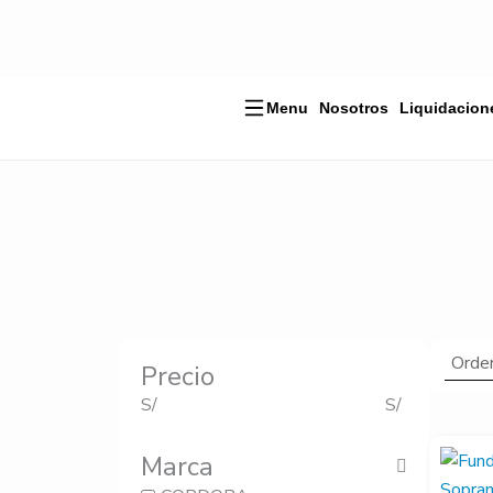
Ir
al
contenido
Menu
Nosotros
Liquidacion
Precio
S/
S/
El
El
Marca
precio
precio
origin
actual