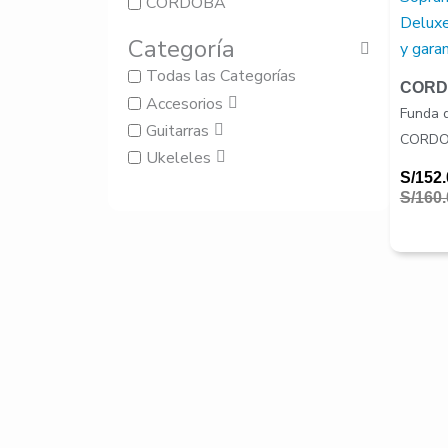
CORDOBA
era:
es:
S/160.
S/152.
Categoría
Todas las Categorías
CORD
Accesorios
Funda 
Guitarras
CORDOB
Ukeleles
S/
152.
S/
160.