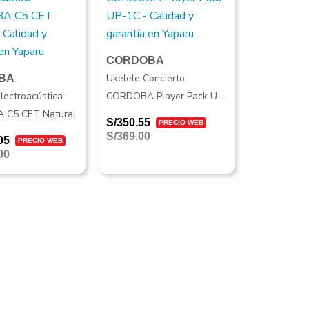
era:
es:
00.
05.
S/369.00.
S/350.55.
CORDOBA
Ukelele Concierto
BA
Electroacústica
CORDOBA Player Pack UP-
 C5 CET Natural
1C
S/
350.55
S/
369.00
05
00
s