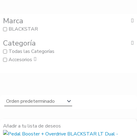
Marca
BLACKSTAR
Categoría
Todas las Categorías
Accesorios
El
El
Añadir a tu lista de deseos
precio
precio
original
actual
era:
es: