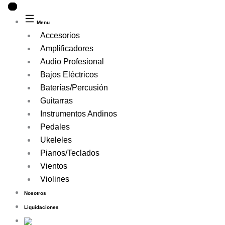
Ir
Búsqueda
Búsqueda
al
de
de
Menu
contenido
productos
productos
Accesorios
Amplificadores
Audio Profesional
Bajos Eléctricos
Baterías/Percusión
Guitarras
Instrumentos Andinos
Pedales
Ukeleles
Pianos/Teclados
Vientos
Violines
Nosotros
Liquidaciones