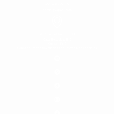
+51 966 725 585
admin@yaparu.com
Urb. Mariscal Gamarra 3-D
Calle Bellavista B-9
Cusco - Perú
Conoce nuestras novedades en nuestras redes sociales